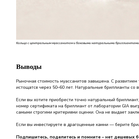
Кольцо с центральным муассанитом и боковыми натуральными бриллиантами. Ис
Выводы
Рыночная стоимость муассанитов завышена. С развитием
истощатся через 50–60 лет. Натуральные бриллианты со 
Если вы хотите приобрести точно натуральный бриллиан
номер сертификата на бриллиант от лаборатории GIA выгр
самыми строгими критериями оценки. Она не выдает закл
Если вы инвестируете в драгоценные камни — берите бри
Подпишитесь, поделитесь и помните – нет дешевых бр