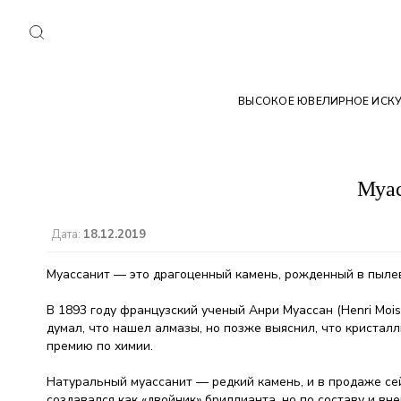
ВЫСОКОЕ ЮВЕЛИРНОЕ ИСК
Муас
Дата:
18.12.2019
Муассанит — это драгоценный камень, рожденный в пылев
В 1893 году французский ученый Анри Муассан (Henri Mo
думал, что нашел алмазы, но позже выяснил, что кристалл
премию по химии.
Натуральный муассанит — редкий камень, и в продаже сей
создавался как «двойник» бриллианта, но по составу и вн