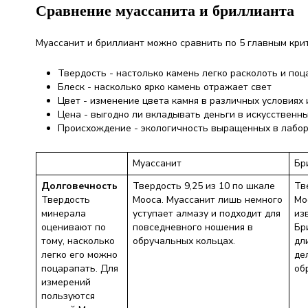
Сравнение муассанита и бриллианта
Муассанит и бриллиант можно сравнить по 5 главным кри
Твердость - настолько камень легко расколоть и по
Блеск - насколько ярко камень отражает свет
Цвет - изменение цвета камня в различных условиях
Цена - выгодно ли вкладывать деньги в искусственны
Происхождение - экологичность выращенных в лабор
Муассанит
Бр
Долговечность
Твердость 9,25 из 10 по шкале
Тв
Твердость
Мооса. Муассанит лишь немного
Мо
минерала
уступает алмазу и подходит для
из
оценивают по
повседневного ношения в
Бр
тому, насколько
обручальных кольцах.
дл
легко его можно
де
поцарапать. Для
об
измерений
пользуются