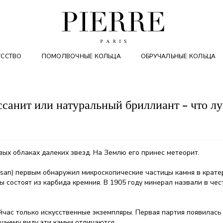
УССТВО
ПОМОЛВОЧНЫЕ КОЛЬЦА
ОБРУЧАЛЬНЫЕ КОЛЬЦА
санит или натуральный бриллиант - что л
ых облаках далеких звезд. На Землю его принес метеорит.
issan) первым обнаружил микроскопические частицы камня в крат
ы состоят из карбида кремния. В 1905 году минерал назвали в чес
час только искусственные экземпляры. Первая партия появилась 
ешнему виду эти камни отличаются.