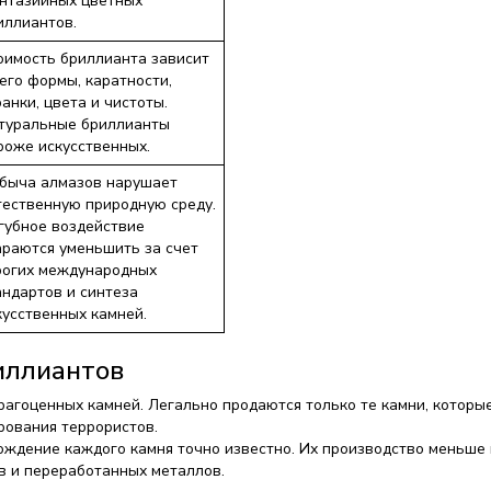
нтазийных цветных
иллиантов.
оимость бриллианта зависит
 его формы, каратности,
ранки, цвета и чистоты.
туральные бриллианты
роже искусственных.
быча алмазов нарушает
тественную природную среду.
губное воздействие
араются уменьшить за счет
рогих международных
андартов и синтеза
кусственных камней.
иллиантов
гоценных камней. Легально продаются только те камни, которые 
рования террористов.
ждение каждого камня точно известно. Их производство меньше 
в и переработанных металлов.