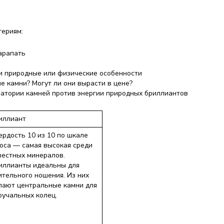
териям:
царапать
 и природные или физические особенности
е камни? Могут ли они вырасти в цене?
атории камней против энергии природных бриллиантов
иллиант
ердость 10 из 10 по шкале
оса — самая высокая среди
вестных минералов.
иллианты идеальны для
ительного ношения. Из них
лают центральные камни для
ручальных колец.