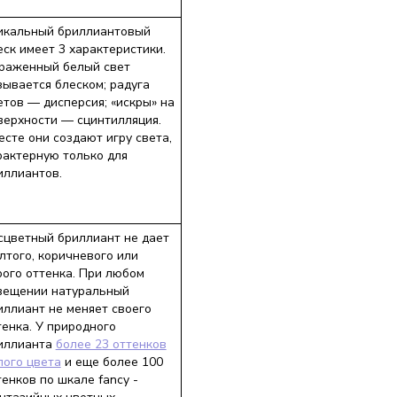
икальный бриллиантовый
еск имеет 3 характеристики.
раженный белый свет
зывается блеском; радуга
етов — дисперсия; «искры» на
верхности — сцинтилляция.
есте они создают игру света,
рактерную только для
иллиантов.
сцветный бриллиант не дает
лтого, коричневого или
рого оттенка. При любом
вещении натуральный
иллиант не меняет своего
тенка. У природного
иллианта
более 23 оттенков
лого цвета
и еще более 100
тенков по шкале fancy -