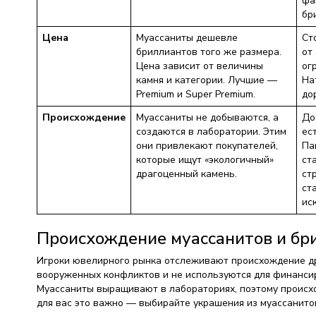
фа
бр
Цена
Муассаниты дешевле
Ст
бриллиантов того же размера.
от
Цена зависит от величины
ог
камня и категории. Лучшие —
На
Premium и Super Premium.
до
Происхождение
Муассаниты не добываются, а
До
создаются в лаборатории. Этим
ес
они привлекают покупателей,
Па
которые ищут «экологичный»
ст
драгоценный камень.
ст
ст
ис
Происхождение муассанитов и бр
Игроки ювелирного рынка отслеживают происхождение дра
вооруженных конфликтов и не используются для финанси
Муассаниты выращивают в лабораториях, поэтому происхо
для вас это важно — выбирайте украшения из муассанито