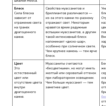
шкалой Мооса.
Блеск
Свойства муассанитов и
Ун
Сила блеска
бриллиантов различаются —
бл
зависит от
из-за этого камни по-разному
От
отражения света
отражают свет. Некоторым
на
на гранях
нравятся яркие радужные
цв
драгоценного
вспышки муассанитов, а другим
по
камня.
такой интенсивный блеск
Вм
напоминает «диско-шар»,
ха
особенно при солнечном свете.
бр
Чем крупнее камень — тем ярче
блеск.
Цвет
Муассаниты считаются
Бе
Это
«бесцветными», но могут иметь
же
естественный
желтый или сероватый оттенок
се
цвет или
при лабораторном освещении.
ос
отсутствие цвета
Чем больше муассанит — тем
бр
внутри
заметнее цвет.
от
драгоценного
бр
камня.
бе
от