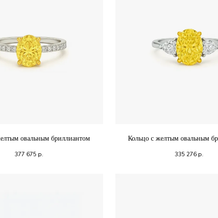
желтым овальным бриллиантом
Кольцо с желтым овальным б
377 675
р.
335 276
р.