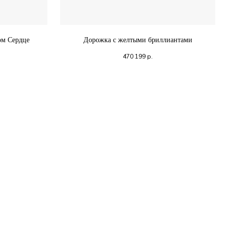
ом Сердце
Дорожка с желтыми бриллиантами
470 199
р.