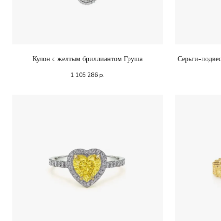
Кулон с желтым бриллиантом Груша
Серьги-подве
1 105 286
р.