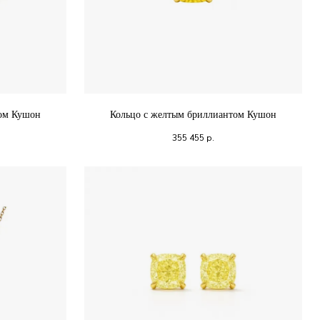
том Кушон
Кольцо с желтым бриллиантом Кушон
355 455
р.