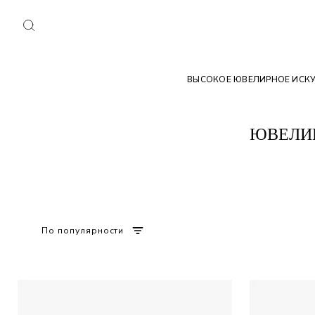
ВЫСОКОЕ ЮВЕЛИРНОЕ ИСК
ЮВЕЛИ
По популярности