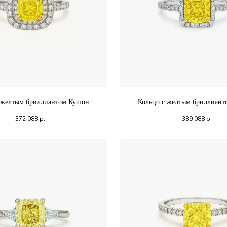
 желтым бриллиантом Кушон
Кольцо с желтым бриллиан
372 088
р.
389 088
р.