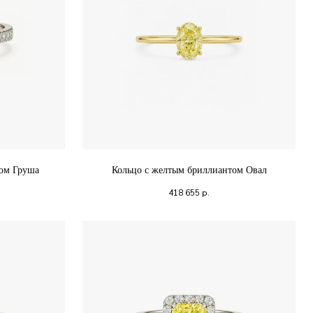
том Груша
Кольцо с желтым бриллиантом Овал
418 655
р.