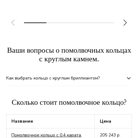
Ваши вопросы о помолвочных кольцах
с круглым камнем.
Как выбрать кольцо с круглым бриллиантом?
Сколько стоит помолвочное кольцо?
Название
Цена
Помолвочное кольцо c 0.4 карата,
205 243
р.