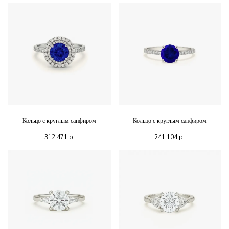
Кольцо с круглым сапфиром
Кольцо с круглым сапфиром
312 471
р.
241 104
р.