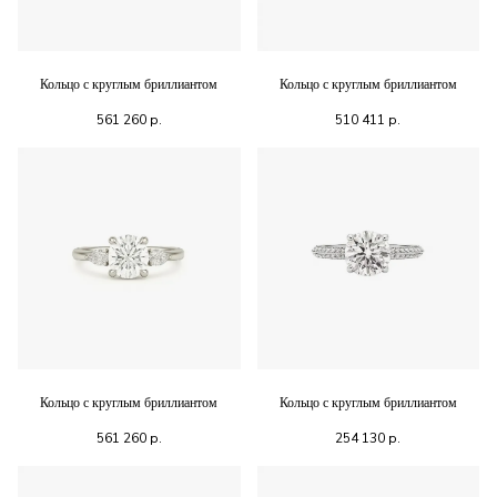
Кольцо с круглым бриллиантом
Кольцо с круглым бриллиантом
561 260
р.
510 411
р.
Кольцо с круглым бриллиантом
Кольцо с круглым бриллиантом
561 260
р.
254 130
р.