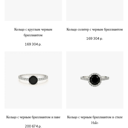
Кольцо с круглым черным
Кольцо солитер с черным бриллиантом
бриллиантом
169 304
р.
169 304
р.
Кольцо с черным бриллиантом и паве
Кольцо с черным бриллиантом в стиле
Halo
200 674
р.