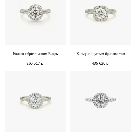
Кольцо с бриллиантом Вихрь
Кольцо с круглым бриллиантом
265 517
р.
435 620
р.