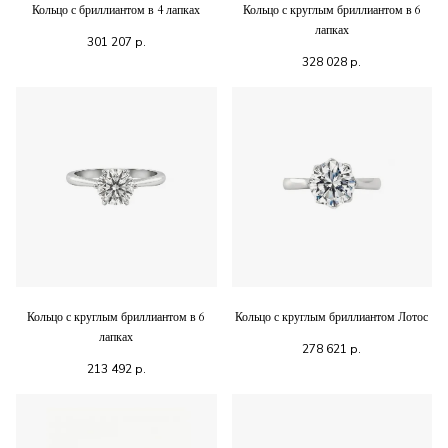
Кольцо с бриллиантом в 4 лапках
Кольцо с круглым бриллиантом в 6
лапках
301 207
р.
328 028
р.
Кольцо с круглым бриллиантом в 6
Кольцо с круглым бриллиантом Лотос
лапках
278 621
р.
213 492
р.