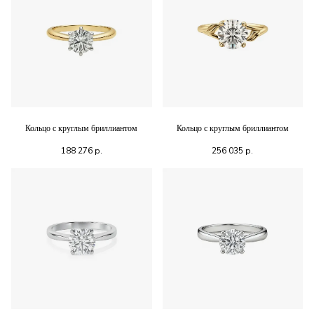
Кольцо с круглым бриллиантом
Кольцо с круглым бриллиантом
188 276
р.
256 035
р.