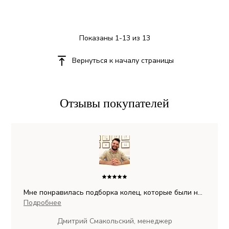
Показаны 1-13 из 13
Вернуться к началу страницы
Отзывы покупателей
Мне понравилась подборка колец, которые были на
сайте. Прекрасный результат получил! Я очень
Подробнее
доволен! Супер круто все получилось!
Дмитрий Смакольский, менеджер