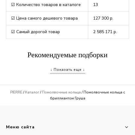
☑ Количество товаров в каталоге
13
☑ Цена самого дешевого товара
127 300
р.
☑ Самый дорогой товар
2 585 171
р.
Рекомендуемые подборки
↓ Показать еще ↓
Помолвочные кольца малинка
Помолвочные кольца с 1 бриллиантом
Необычные помолвочные кольца
PIERRE
/
Каталог
/
Помолвочные кольца
/ Помолвочные кольца с
бриллиантом Груша
Кольца с бриллиантом 0.8 карат
Помолвочные кольца с овальным бриллиантом
Помолвочные кольца с бриллиантом огранки Ашер
Меню сайта
Кольца с бриллиантом 1 карат