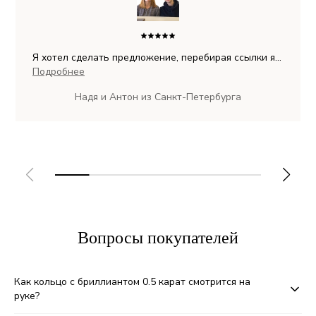
Я хотел сделать предложение, перебирая ссылки я
нашел PIERRE. Моделька, которую я нашел на сайте
Подробнее
- единственная, что мне понравилась. Очень
Надя и Антон из Санкт-Петербурга
положительные эмоции! Прекрасное кольцо!
Вопросы покупателей
Как кольцо с бриллиантом 0.5 карат смотрится на
руке?