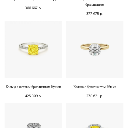
бриллиантом
366 667
р.
377 675
р.
Кольцо с желтым бриллиантом Кушон
Кольцо с бриллиантом Pétales
425 309
р.
278 621
р.