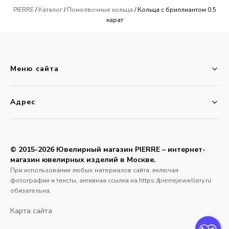
Кольца с бриллиантом 0.3 карата
PIERRE
/
Каталог
/
Помолвочные кольца
/ Кольца с бриллиантом 0.5
карат
Кольца для предложения из золота 750 пробы
Помолвочные кольца с бриллиантом Принцесса
Кольца с бриллиантом 0.25 карат
Меню сайта
Помолвочные кольца с черным бриллиантом
Помолвочные кольца с 1 бриллиантом
Адрес
Помолвочные кольца из платины
Кольца с бриллиантом 0.4 карата
© 2015-2026 Ювелирный магазин PIERRE – интернет-
Кольца с бриллиантом 0.7 карат
магазин ювелирных изделий в Москве.
Помолвочные кольца с бриллиантом огранки Ашер
При использовании любых материалов сайта, включая
фотографии и тексты, активная ссылка на https://pierrejewellery.ru
Помолвочные кольца с бриллиантом Сердце
обязательна.
Помолвочные кольца с прямоугольным камнем
Карта сайта
Помолвочные кольца с большим бриллиантом