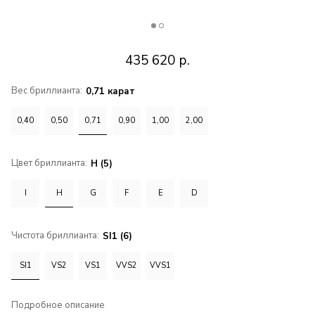
435 620
р.
Вес бриллианта:
0,71 карат
0,40
0,50
0,71
0,90
1,00
2,00
Цвет бриллианта:
H (5)
I
H
G
F
E
D
Чистота бриллианта:
SI1 (6)
SI1
VS2
VS1
VVS2
VVS1
Подробное описание