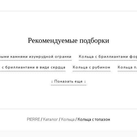
Рекомендуемые подборки
ными камнями изумрудной огранки
Кольца с бриллиантами ф
 с бриллиантами в виде сердца
Кольца с рубином
Кольца п
 с бриллиантами изумрудной огранки
Дорогие кольца
Коль
↓ Показать еще ↓
Кольца 750 пробы с бриллиантами
Кольца с изумрудом кв
Кольца с рубином и бриллиантами
PIERRE
/
Каталог
/
Кольца
/ Кольца с топазом