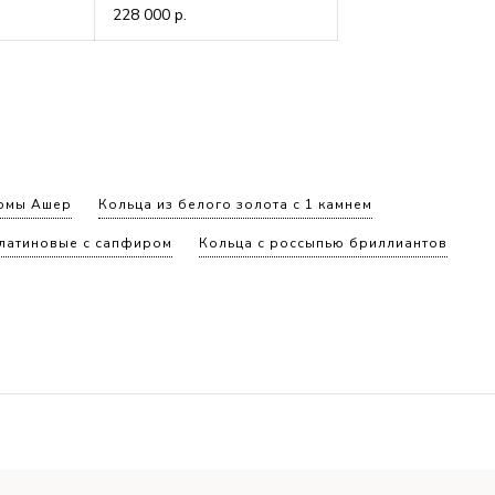
228 000
р.
ормы Ашер
Кольца из белого золота с 1 камнем
латиновые с сапфиром
Кольца с россыпью бриллиантов
ца с изумрудом
Кольца с боковыми бриллиантами
адрат
Кольца с бриллиантами Сердце из золота