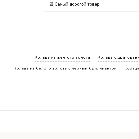
☑ Самый дорогой товар
Кольца из желтого золота
Кольца с драгоцен
Кольца из белого золота с черным бриллиантом
Кольца
Кольца с бриллиантами из желтого золота
Кольца
Женские кольца
Кольца с тремя бриллиантами