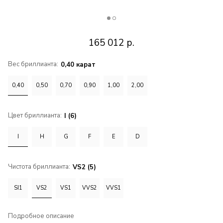
165 012
р.
Вес бриллианта:
0,40 карат
0,40
0,50
0,70
0,90
1,00
2,00
Цвет бриллианта:
I (6)
I
H
G
F
E
D
Чистота бриллианта:
VS2 (5)
SI1
VS2
VS1
VVS2
VVS1
Подробное описание