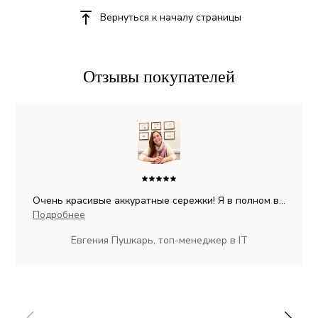
Вернуться к началу страницы
Отзывы покупателей
Очень красивые аккуратные сережки! Я в полном в
восторге от них, очень хорошие камни.
Подробнее
Потрясающие! Более того я сейчас не удержалась и
Евгения Пушкарь, топ-менеджер в IT
приобрела себе еще и колечко.