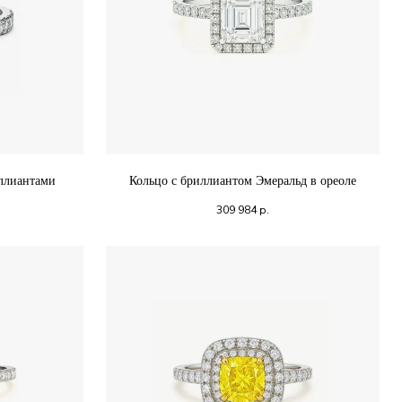
иллиантами
Кольцо с бриллиантом Эмеральд в ореоле
309 984
р.