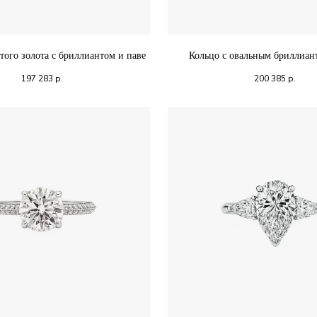
того золота с бриллиантом и паве
Кольцо с овальным бриллиан
197 283
р.
200 385
р.