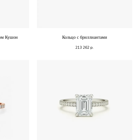
том Кушон
Кольцо с бриллиантами
213 262
р.