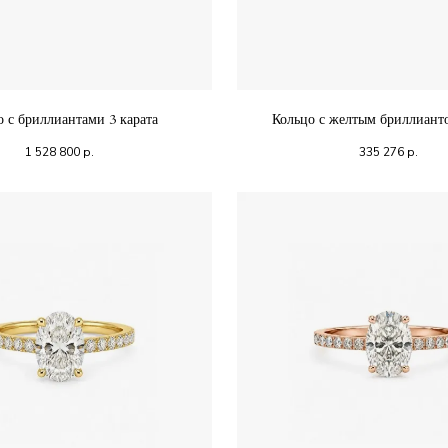
о с бриллиантами 3 карата
Кольцо с желтым бриллиан
1 528 800
р.
335 276
р.