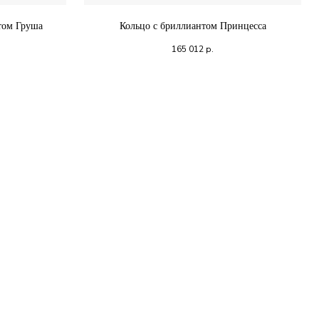
том Груша
Кольцо с бриллиантом Принцесса
165 012
р.