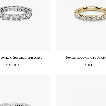
орожка с бриллиантами Ашер
Кольцо дорожка с 15 брил
1 973 800
р.
108 162
р.