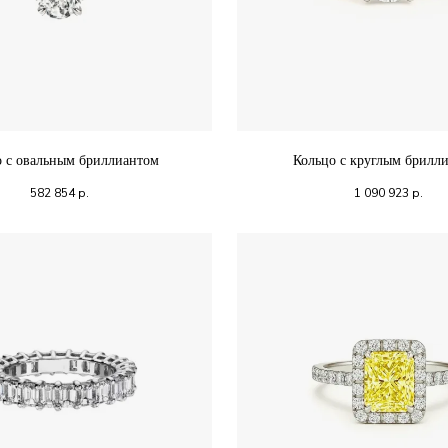
о с овальным бриллиантом
Кольцо с круглым брилл
582 854
р.
1 090 923
р.