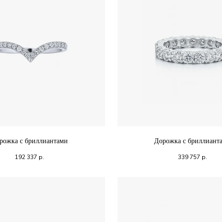
рожка с бриллиантами
Дорожка с бриллиант
192 337
р.
339 757
р.