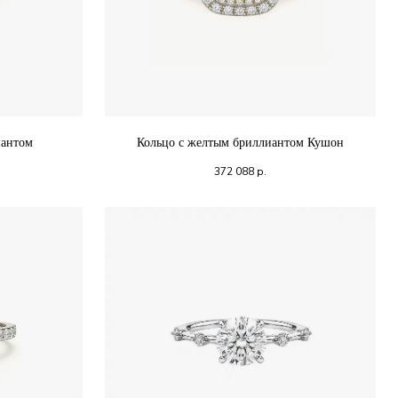
иантом
Кольцо с желтым бриллиантом Кушон
372 088
р.