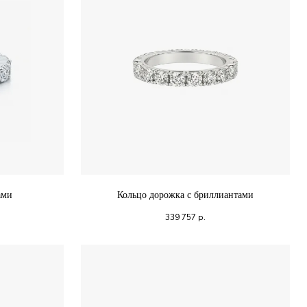
ами
Кольцо дорожка с бриллиантами
339 757
р.