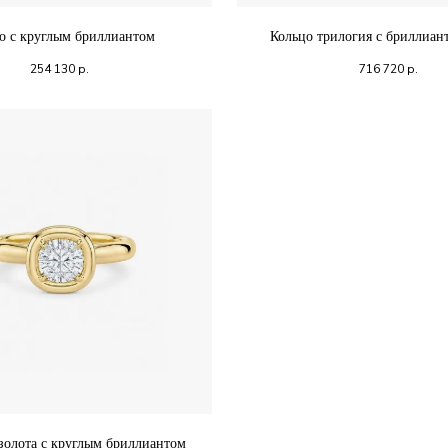
о с круглым бриллиантом
Кольцо трилогия с бриллиан
254 130
р.
716 720
р.
золота с круглым бриллиантом