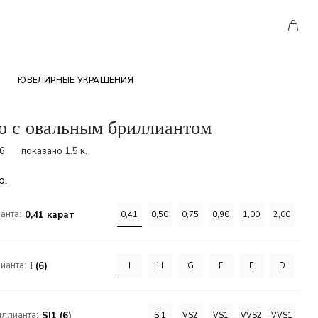
ЮВЕЛИРНЫЕ УКРАШЕНИЯ
о с овальным бриллиантом
36
показано 1.5 к.
р.
анта:
0,41 карат
0,41
0,50
0,75
0,90
1,00
2,00
ианта:
I (6)
I
H
G
F
E
D
иллианта:
SI1 (6)
SI1
VS2
VS1
VVS2
VVS1