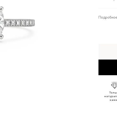
Подробное
Толь
натура
кам