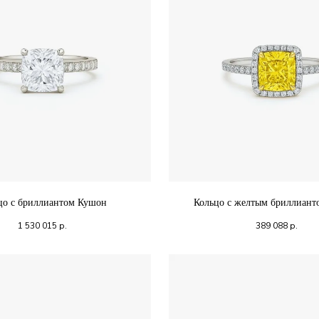
цо с бриллиантом Кушон
Кольцо с желтым бриллиан
1 530 015
р.
389 088
р.