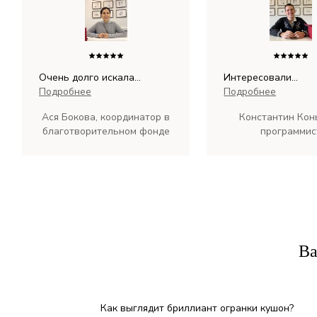
Очень долго искала
Интересовали
тоненькое колечко-
Подробнее
характеристики
Подробнее
дорожку, практически
бриллианта, чтобы
Ася Бокова, координатор в
Константин Кон
отчаялась. На сайте PIERRE
был хороший. Понр
благотворительном фонде
программис
нашла то, что мне нужно.
дизайн. Очень кра
Получилось то, что я
колечко!
хотела, даже со своей
"изюминкой": доба...
Ва
Как выглядит бриллиант огранки кушон?