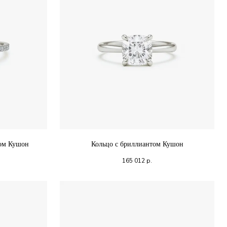
том Кушон
Кольцо с бриллиантом Кушон
165 012
р.