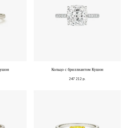
Кушон
Кольцо с бриллиантом Кушон
247 212
р.