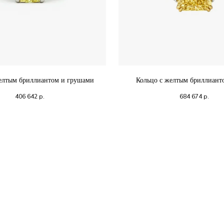
елтым бриллиантом и грушами
Кольцо с желтым бриллиан
406 642
р.
684 674
р.