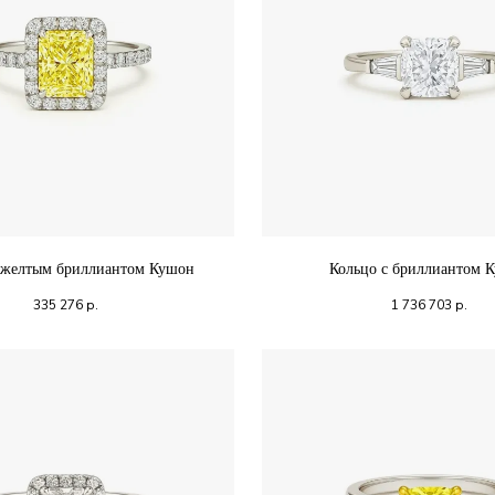
 желтым бриллиантом Кушон
Кольцо с бриллиантом 
335 276
р.
1 736 703
р.