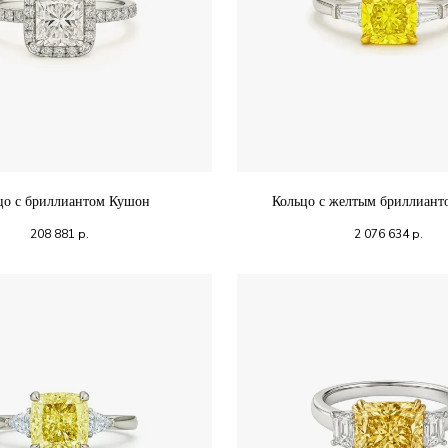
цо с бриллиантом Кушон
Кольцо с желтым бриллиан
208 881
р.
2 076 634
р.