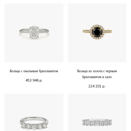
Кольцо с овальным бриллиантом
Кольцо из золота с черным
бриллиантом в хало
453 946
р.
224 201
р.