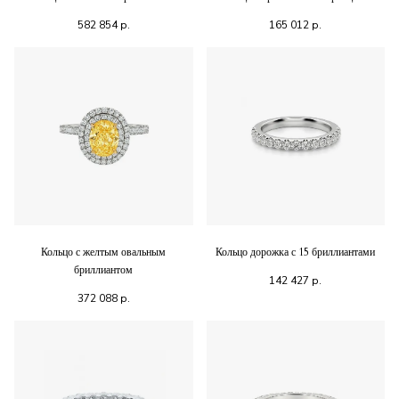
582 854
р.
165 012
р.
Кольцо с желтым овальным
Кольцо дорожка с 15 бриллиантами
бриллиантом
142 427
р.
372 088
р.